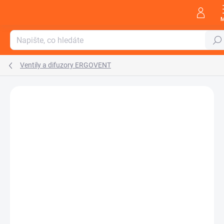
Přejít
na
obsah
Hleda
Ventily a difuzory ERGOVENT
Neohodnoceno
Podrobnosti hodnocení
ZNAČKA:
ERGOVENT