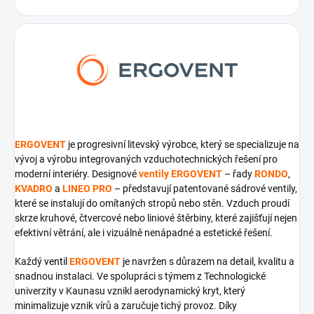
ERGOVENT
je progresivní litevský výrobce, který se specializuje na
vývoj a výrobu integrovaných vzduchotechnických řešení pro
moderní interiéry. Designové
ventily ERGOVENT
– řady
RONDO
,
KVADRO
a
LINEO PRO
– představují patentované sádrové ventily,
které se instalují do omítaných stropů nebo stěn. Vzduch proudí
skrze kruhové, čtvercové nebo liniové štěrbiny, které zajišťují nejen
efektivní větrání, ale i vizuálně nenápadné a estetické řešení.
Každý
ventil
ERGOVENT
je navržen s důrazem na detail, kvalitu a
snadnou instalaci. Ve spolupráci s týmem z Technologické
univerzity v Kaunasu vznikl aerodynamický kryt, který
minimalizuje vznik vírů a zaručuje tichý provoz. Díky