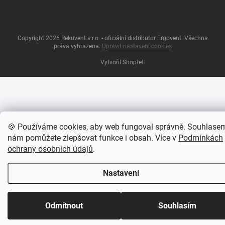
Copyright 2026
Rekuvent s.r.o. - oficiální distributor Ergovent
. Všechna
práva vyhrazena.
Upravit nastavení cookies
Vytvořil Shoptet
🍪 Používáme cookies, aby web fungoval správně. Souhlase
nám pomůžete zlepšovat funkce i obsah. Více v
Podmínkách
ochrany osobních údajů
.
Nastavení
DOPRAVA ZDARMA PŘI OBJEDNÁVKÁCH NAD 3000 Kč | 3 %
Odmítnout
Souhlasím
SLEVA PŘI OBJEDNÁVKÁCH NAD 10 000 Kč