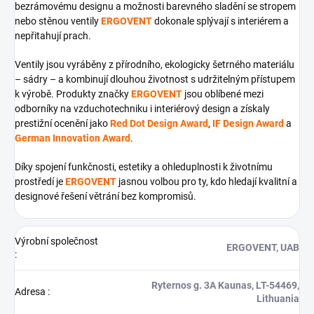
bezrámovému designu a možnosti barevného sladění se stropem
nebo stěnou ventily
ERGOVENT
dokonale splývají s interiérem a
nepřitahují prach.
Ventily jsou vyráběny z přírodního, ekologicky šetrného materiálu
– sádry – a kombinují dlouhou životnost s udržitelným přístupem
k výrobě. Produkty značky
ERGOVENT
jsou oblíbené mezi
odborníky na vzduchotechniku i interiérový design a získaly
prestižní ocenění jako
Red Dot Design Award
,
IF Design Award
a
German Innovation Award
.
Díky spojení funkčnosti, estetiky a ohleduplnosti k životnímu
prostředí je
ERGOVENT
jasnou volbou pro ty, kdo hledají kvalitní a
designové řešení větrání bez kompromisů.
Výrobní společnost
ERGOVENT, UAB
:
Ryternos g. 3A Kaunas, LT-54469,
Adresa
:
Lithuania