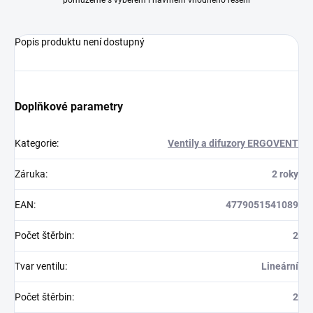
pomůžeme s výběrem i návrhem vhodného řešení
Popis produktu není dostupný
Doplňkové parametry
Kategorie
:
Ventily a difuzory ERGOVENT
Záruka
:
2 roky
EAN
:
4779051541089
Počet štěrbin
:
2
Tvar ventilu
:
Lineární
Počet štěrbin
:
2