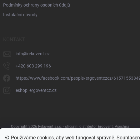
Podmínky ochrany osobních údajů
Instalační návody
KONTAKT
info
@
rekuvent.cz
+420 603 299 196
https://www.facebook.com/people/ergoventczcz/6157155384
eshop_ergoventcz.cz
Copyright 2026
Rekuvent s.r.o. - oficiální distributor Ergovent
. Všechna
práva vyhrazena.
Upravit nastavení cookies
🍪 Používáme cookies, aby web fungoval správně. Souhlase