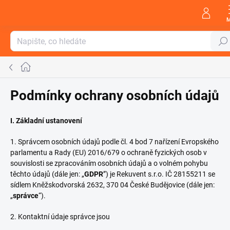
Přejít
na
obsah
Hleda
Domů
Podmínky ochrany osobních údajů
I.
Základní ustanovení
1. Správcem osobních údajů podle čl. 4 bod 7 nařízení Evropského
parlamentu a Rady (EU) 2016/679 o ochraně fyzických osob v
souvislosti se zpracováním osobních údajů a o volném pohybu
těchto údajů (dále jen: „
GDPR
”) je Rekuvent s.r.o. IČ 28155211 se
sídlem Kněžskodvorská 2632, 370 04 České Budějovice (dále jen:
„
správce
“).
2. Kontaktní údaje správce jsou