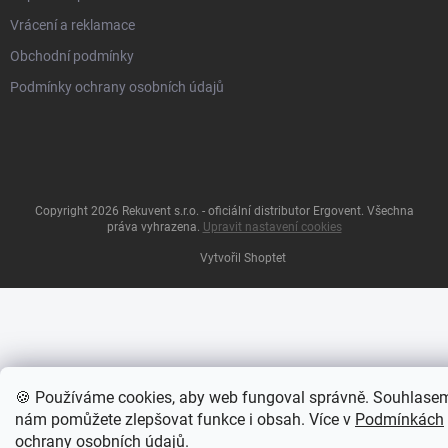
Vrácení a reklamace
Obchodní podmínky
Podmínky ochrany osobních údajů
Copyright 2026
Rekuvent s.r.o. - oficiální distributor Ergovent
. Všechna
práva vyhrazena.
Upravit nastavení cookies
Vytvořil Shoptet
🍪 Používáme cookies, aby web fungoval správně. Souhlase
nám pomůžete zlepšovat funkce i obsah. Více v
Podmínkách
ochrany osobních údajů
.