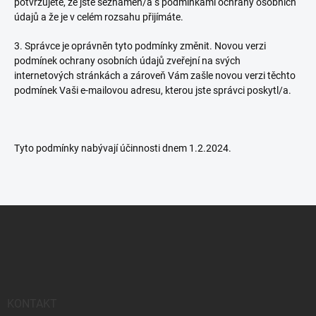
potvrzujete, že jste seznámen/a s podmínkami ochrany osobních
údajů a že je v celém rozsahu přijímáte.
3. Správce je oprávněn tyto podmínky změnit. Novou verzi
podmínek ochrany osobních údajů zveřejní na svých
internetových stránkách a zároveň Vám zašle novou verzi těchto
podmínek Vaši e-mailovou adresu, kterou jste správci poskytl/a.
Tyto podmínky nabývají účinnosti dnem 1.2.2024.
Z
á
p
a
t
í
KONTAKT