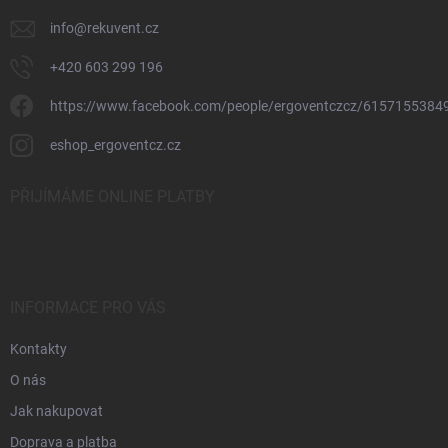
info
@
rekuvent.cz
+420 603 299 196
https://www.facebook.com/people/ergoventczcz/6157155384
eshop_ergoventcz.cz
PŘIJÍMÁME ONLINE PLATBY
INFORMACE PRO VÁS
Kontakty
O nás
Jak nakupovat
Doprava a platba