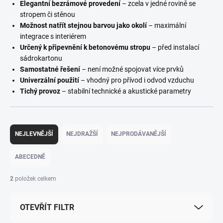
Elegantní bezrámové provedení
– zcela v jedné rovině se
stropem či stěnou
Možnost natřít stejnou barvou jako okolí
– maximální
integrace s interiérem
Určený k připevnění k betonovému stropu
– před instalací
sádrokartonu
Samostatné řešení
– není možné spojovat více prvků
Univerzální použití
– vhodný pro přívod i odvod vzduchu
Tichý provoz
– stabilní technické a akustické parametry
Ř
a
NEJLEVNĚJŠÍ
NEJDRAŽŠÍ
NEJPRODÁVANĚJŠÍ
z
e
ABECEDNĚ
n
í
2
položek celkem
p
r
OTEVŘÍT FILTR
o
d