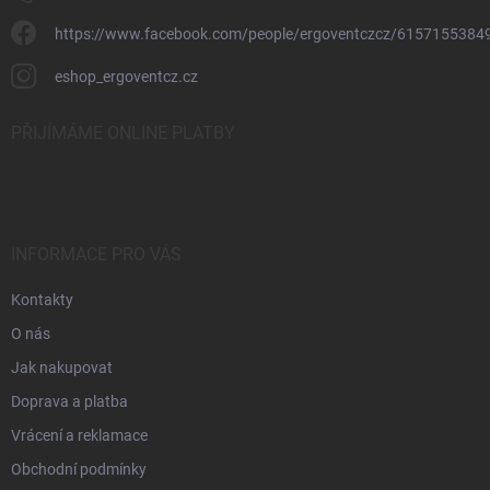
s
u
https://www.facebook.com/people/ergoventczcz/6157155384
eshop_ergoventcz.cz
PŘIJÍMÁME ONLINE PLATBY
INFORMACE PRO VÁS
Kontakty
O nás
Jak nakupovat
Doprava a platba
Vrácení a reklamace
Obchodní podmínky