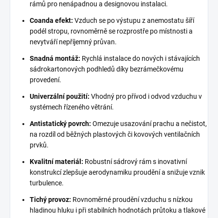
rámů pro nenápadnou a designovou instalaci.
Coanda efekt:
Vzduch se po výstupu z anemostatu šíří
podél stropu, rovnoměrně se rozprostře po místnosti a
nevytváří nepříjemný průvan.
Snadná montáž:
Rychlá instalace do nových i stávajících
sádrokartonových podhledů díky bezrámečkovému
provedení.
Univerzální použití:
Vhodný pro přívod i odvod vzduchu v
systémech řízeného větrání.
Antistatický povrch:
Omezuje usazování prachu a nečistot,
na rozdíl od běžných plastových či kovových ventilačních
prvků.
Kvalitní materiál:
Robustní sádrový rám s inovativní
konstrukcí zlepšuje aerodynamiku proudění a snižuje vznik
turbulence.
Tichý provoz:
Rovnoměrné proudění vzduchu s nízkou
hladinou hluku i při stabilních hodnotách průtoku a tlakové