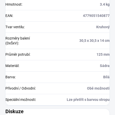
Hmotnost
:
3.4 kg
EAN
:
4779051540877
Tvar ventilu
:
Kruhový
Rozměry balení
30,5 x 30,5 x 14 cm
(DxŠxV)
:
Průměr potrubí
:
125 mm
Materiál
:
Sádra
Barva
:
Bílá
Přívodní / Odvodní
:
Obě možnosti
Speciální možnosti
:
Lze přetřít s barvou stropu
Diskuze