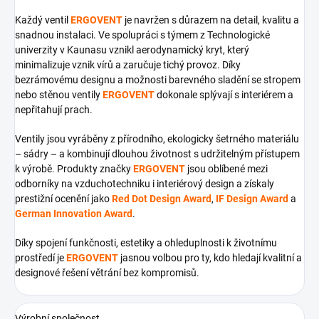
Každý
ventil
ERGOVENT
je navržen s důrazem na detail, kvalitu a
snadnou instalaci. Ve spolupráci s týmem z Technologické
univerzity v Kaunasu vznikl aerodynamický kryt, který
minimalizuje vznik vírů a zaručuje tichý provoz. Díky
bezrámovému designu a možnosti barevného sladění se stropem
nebo stěnou ventily
ERGOVENT
dokonale splývají s interiérem a
nepřitahují prach.
Ventily jsou vyráběny z přírodního, ekologicky šetrného materiálu
– sádry – a kombinují dlouhou životnost s udržitelným přístupem
k výrobě. Produkty značky
ERGOVENT
jsou oblíbené mezi
odborníky na vzduchotechniku i interiérový design a získaly
prestižní ocenění jako
Red Dot Design Award
,
IF Design Award
a
German Innovation Award
.
Díky spojení funkčnosti, estetiky a ohleduplnosti k životnímu
prostředí je
ERGOVENT
jasnou volbou pro ty, kdo hledají kvalitní a
designové řešení větrání bez kompromisů.
Výrobní společnost