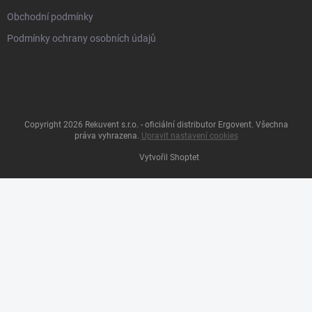
Obchodní podmínky
Podmínky ochrany osobních údajů
Copyright 2026
Rekuvent s.r.o. - oficiální distributor Ergovent
. Všechna
práva vyhrazena.
Upravit nastavení cookies
Vytvořil Shoptet