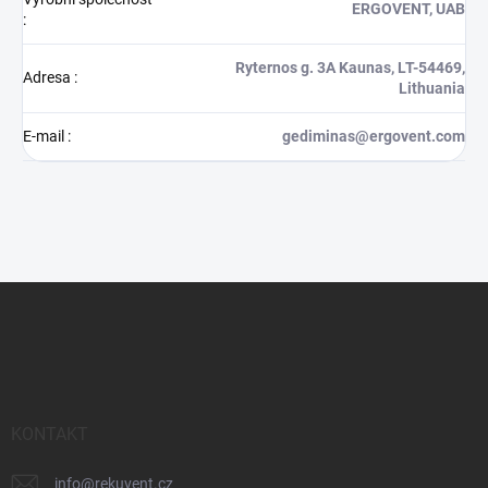
ERGOVENT, UAB
:
Ryternos g. 3A Kaunas, LT-54469,
Adresa
:
Lithuania
E-mail
:
gediminas@ergovent.com
Z
á
p
a
t
í
KONTAKT
info
@
rekuvent.cz