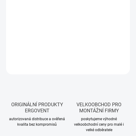
Rozměry: 240 × 240 mm
Hmotnost: 2,5 kg
Vhodné použití
Ložnice, obývací pokoje, koupelny, kuchyně, kanceláře i
reprezentativní komerční prostory.
DETAILNÍ INFORMACE
ZEPTAT SE
ORIGINÁLNÍ PRODUKTY
VELKOOBCHOD PRO
ERGOVENT
MONTÁŽNÍ FIRMY
autorizovaná distribuce a ověřená
poskytujeme výhodné
kvalita bez kompromisů
velkoobchodní ceny pro malé i
velké odběratele