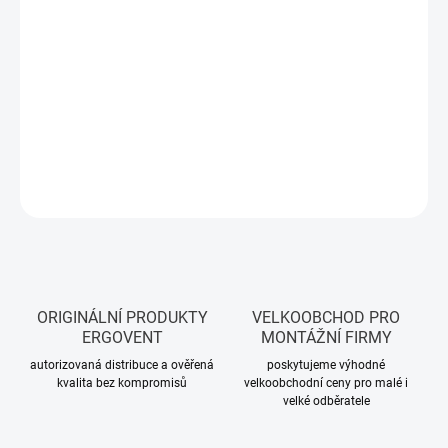
prvek mezi funkčními difuzory
ERGOVENT LINEO PRO PUZZLE
.
Díky inovativní
PUZZLE LOCK technologii
umožňují vytvářet
nekonečně dlouhé, jednolité linie bez viditelných spojů
, které
podtrhují čistotu interiérového designu. Spojovací sloty nahrazují
difuzor tam, kde není možné instalovat funkční část, ale vizuálně
je potřeba na linii navázat.
DETAILNÍ INFORMACE
ZEPTAT SE
ORIGINÁLNÍ PRODUKTY
VELKOOBCHOD PRO
ERGOVENT
MONTÁŽNÍ FIRMY
autorizovaná distribuce a ověřená
poskytujeme výhodné
kvalita bez kompromisů
velkoobchodní ceny pro malé i
velké odběratele