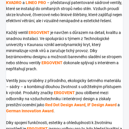
KVADRO
a
LINEO PRO
– představují patentované sádrové ventily,
které se instalují do omítaných stropů nebo stěn. Vzduch proudí
skrze kruhové, čtvercové nebo liniové štěrbiny, které zajišťují nejen
efektivní větrání, ale i vizuálně nenápadné a estetické řešení.
Každý
ventil
ERGOVENT
je navržen s důrazem na detail, kvalitu a
snadnou instalaci. Ve spolupráci s týmem z Technologické
univerzity v Kaunasu vznikl aerodynamický kryt, který
minimalizuje vznik vírů a zaručuje tichý provoz. Díky
bezrámovému designu a možnosti barevného sladění se stropem
nebo stěnou ventily
ERGOVENT
dokonale splývají s interiérem a
nepřitahují prach.
Ventily jsou vyráběny z přírodního, ekologicky šetrného materiálu
– sádry – a kombinují dlouhou životnost s udržitelným přístupem
k výrobě. Produkty značky
ERGOVENT
jsou oblíbené mezi
odborníky na vzduchotechniku i interiérový design a získaly
prestižní ocenění jako
Red Dot Design Award
,
IF Design Award
a
German Innovation Award
.
Díky spojení funkčnosti, estetiky a ohleduplnosti k životnímu
prostředí je
ERGOVENT
jasnou volbou pro ty, kdo hledají kvalitní a