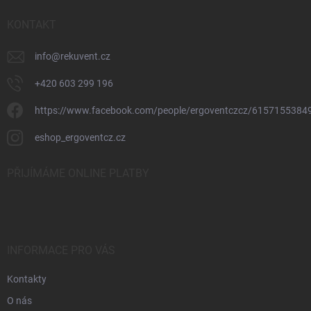
í
KONTAKT
info
@
rekuvent.cz
+420 603 299 196
https://www.facebook.com/people/ergoventczcz/6157155384
eshop_ergoventcz.cz
PŘIJÍMÁME ONLINE PLATBY
INFORMACE PRO VÁS
Kontakty
O nás