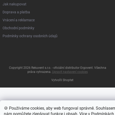
Jak nakupovat
Doprava a platba
Vrácení a reklamace
Obchodní podmínky
Podmínky ochrany osobních údajů
Copyright 2026
Rekuvent s.r.o. - oficiální distributor Ergovent
. Všechna
práva vyhrazena.
Upravit nastavení cookies
Vytvořil Shoptet
🍪 Používáme cookies, aby web fungoval správně. Souhlase
nám pomůžete zlepšovat funkce i obsah. Více v
Podmínkách