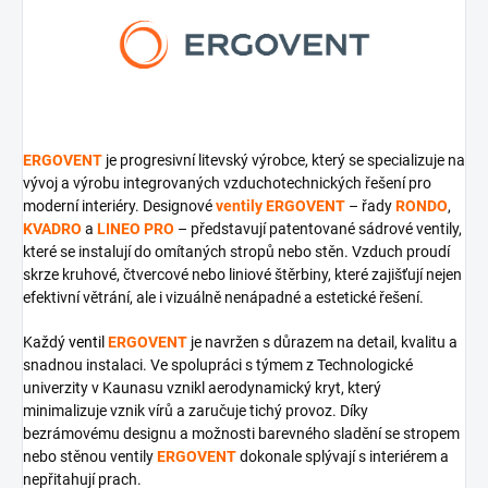
ERGOVENT
je progresivní litevský výrobce, který se specializuje na
vývoj a výrobu integrovaných vzduchotechnických řešení pro
moderní interiéry. Designové
ventily ERGOVENT
– řady
RONDO
,
KVADRO
a
LINEO PRO
– představují patentované sádrové ventily,
které se instalují do omítaných stropů nebo stěn. Vzduch proudí
skrze kruhové, čtvercové nebo liniové štěrbiny, které zajišťují nejen
efektivní větrání, ale i vizuálně nenápadné a estetické řešení.
Každý
ventil
ERGOVENT
je navržen s důrazem na detail, kvalitu a
snadnou instalaci. Ve spolupráci s týmem z Technologické
univerzity v Kaunasu vznikl aerodynamický kryt, který
minimalizuje vznik vírů a zaručuje tichý provoz. Díky
bezrámovému designu a možnosti barevného sladění se stropem
nebo stěnou ventily
ERGOVENT
dokonale splývají s interiérem a
nepřitahují prach.