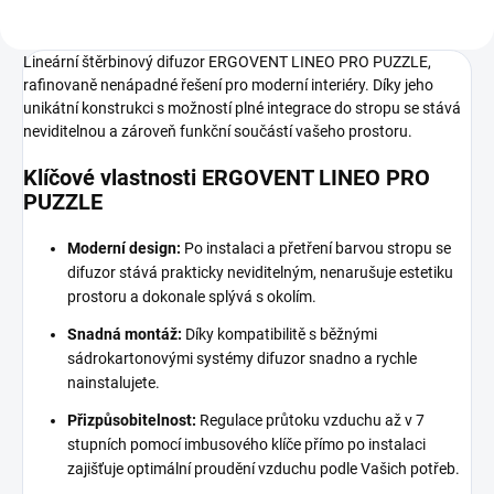
Lineární štěrbinový difuzor ERGOVENT LINEO PRO PUZZLE,
rafinovaně nenápadné řešení pro moderní interiéry. Díky jeho
unikátní konstrukci s možností plné integrace do stropu se stává
neviditelnou a zároveň funkční součástí vašeho prostoru.
Klíčové vlastnosti ERGOVENT LINEO PRO
PUZZLE
Moderní design:
Po instalaci a přetření barvou stropu se
difuzor stává prakticky neviditelným, nenarušuje estetiku
prostoru a dokonale splývá s okolím.
Snadná montáž:
Díky kompatibilitě s běžnými
sádrokartonovými systémy difuzor snadno a rychle
nainstalujete.
Přizpůsobitelnost:
Regulace průtoku vzduchu až v 7
stupních pomocí imbusového klíče přímo po instalaci
zajišťuje optimální proudění vzduchu podle Vašich potřeb.