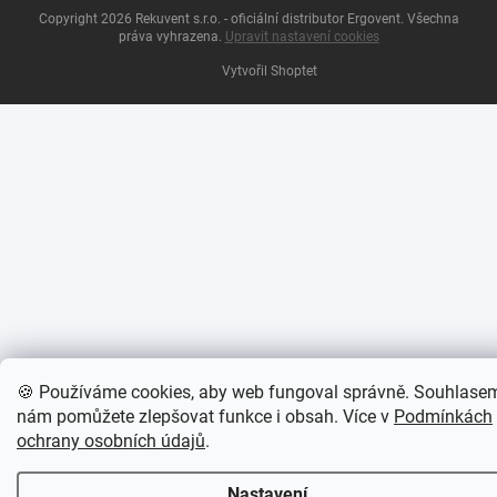
Copyright 2026
Rekuvent s.r.o. - oficiální distributor Ergovent
. Všechna
práva vyhrazena.
Upravit nastavení cookies
Vytvořil Shoptet
🍪 Používáme cookies, aby web fungoval správně. Souhlase
nám pomůžete zlepšovat funkce i obsah. Více v
Podmínkách
ochrany osobních údajů
.
Nastavení