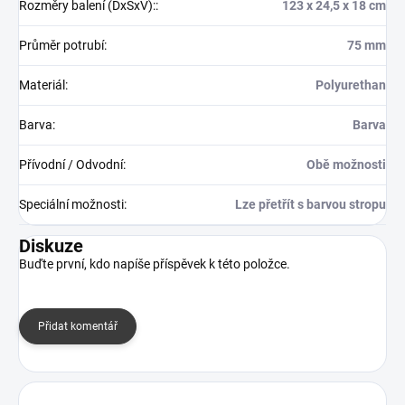
Rozměry balení (DxŠxV):
:
123 x 24,5 x 18 cm
Průměr potrubí
:
75 mm
Materiál
:
Polyurethan
Barva
:
Barva
Přívodní / Odvodní
:
Obě možnosti
Speciální možnosti
:
Lze přetřít s barvou stropu
Diskuze
Buďte první, kdo napíše příspěvek k této položce.
Přidat komentář