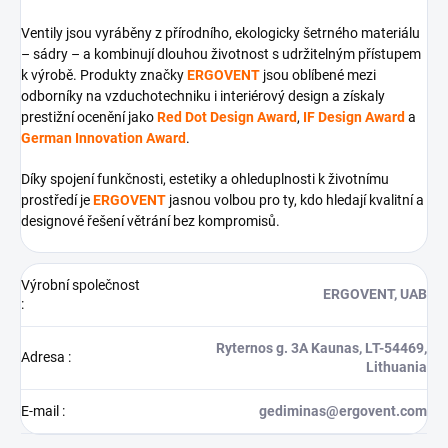
Ventily jsou vyráběny z přírodního, ekologicky šetrného materiálu
– sádry – a kombinují dlouhou životnost s udržitelným přístupem
k výrobě. Produkty značky
ERGOVENT
jsou oblíbené mezi
odborníky na vzduchotechniku i interiérový design a získaly
prestižní ocenění jako
Red Dot Design Award
,
IF Design Award
a
German Innovation Award
.
Díky spojení funkčnosti, estetiky a ohleduplnosti k životnímu
prostředí je
ERGOVENT
jasnou volbou pro ty, kdo hledají kvalitní a
designové řešení větrání bez kompromisů.
Výrobní společnost
ERGOVENT, UAB
:
Ryternos g. 3A Kaunas, LT-54469,
Adresa
:
Lithuania
E-mail
:
gediminas@ergovent.com