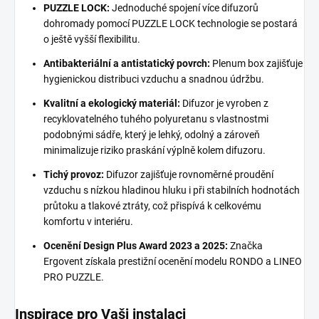
PUZZLE LOCK:
Jednoduché spojení více difuzorů
dohromady pomocí PUZZLE LOCK technologie se postará
o ještě vyšší flexibilitu.
Antibakteriální a antistatický povrch:
Plenum box zajišťuje
hygienickou distribuci vzduchu a snadnou údržbu.
Kvalitní a ekologický materiál:
Difuzor je vyroben z
recyklovatelného tuhého polyuretanu s vlastnostmi
podobnými sádře, který je lehký, odolný a zároveň
minimalizuje riziko praskání výplně kolem difuzoru.
Tichý provoz:
Difuzor zajišťuje rovnoměrné proudění
vzduchu s nízkou hladinou hluku i při stabilních hodnotách
průtoku a tlakové ztráty, což přispívá k celkovému
komfortu v interiéru.
Ocenění Design Plus Award 2023 a 2025:
Značka
Ergovent získala prestižní ocenění modelu RONDO a LINEO
PRO PUZZLE.
Inspirace pro Vaši instalaci