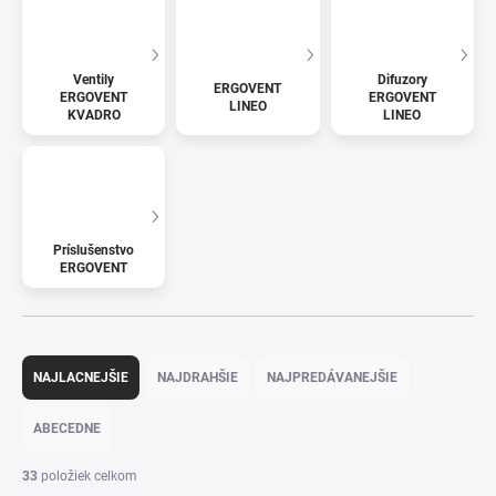
Ventily
Difuzory
ERGOVENT
ERGOVENT
ERGOVENT
LINEO
KVADRO
LINEO
Príslušenstvo
ERGOVENT
R
a
NAJLACNEJŠIE
NAJDRAHŠIE
NAJPREDÁVANEJŠIE
d
e
ABECEDNE
n
i
33
položiek celkom