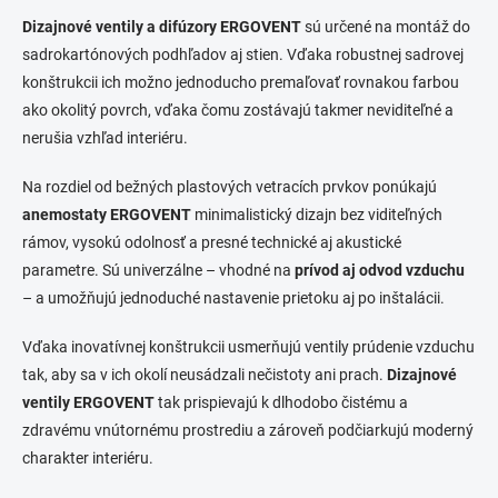
n
a
k
c
Dizajnové ventily a difúzory ERGOVENT
sú určené na montáž do
o
i
sadrokartónových podhľadov aj stien. Vďaka robustnej sadrovej
e
v
konštrukcii ich možno jednoducho premaľovať rovnakou farbou
p
a
ako okolitý povrch, vďaka čomu zostávajú takmer neviditeľné a
r
n
v
nerušia vzhľad interiéru.
i
k
e
y
Na rozdiel od bežných plastových vetracích prvkov ponúkajú
v
anemostaty ERGOVENT
minimalistický dizajn bez viditeľných
ý
p
rámov, vysokú odolnosť a presné technické aj akustické
i
parametre. Sú univerzálne – vhodné na
prívod aj odvod vzduchu
s
– a umožňujú jednoduché nastavenie prietoku aj po inštalácii.
u
Vďaka inovatívnej konštrukcii usmerňujú ventily prúdenie vzduchu
tak, aby sa v ich okolí neusádzali nečistoty ani prach.
Dizajnové
ventily ERGOVENT
tak prispievajú k dlhodobo čistému a
zdravému vnútornému prostrediu a zároveň podčiarkujú moderný
charakter interiéru.