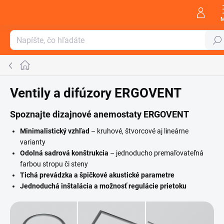
Prejsť
na
obsah
Hľada
Domov
Ventily a difúzory ERGOVENT
Spoznajte dizajnové anemostaty ERGOVENT
Minimalistický vzhľad
– kruhové, štvorcové aj lineárne
varianty
Odolná sadrová konštrukcia
– jednoducho premaľovateľná
farbou stropu či steny
Tichá prevádzka a špičkové akustické parametre
Jednoduchá inštalácia a možnosť regulácie prietoku