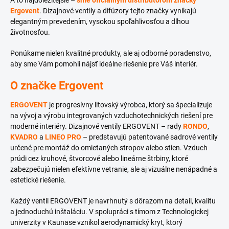
A to najdôležitejšie –
sme oficiálnym distribútorom značky
Ergovent
. Dizajnové ventily a difúzory tejto značky vynikajú
elegantným prevedením, vysokou spoľahlivosťou a dlhou
životnosťou.
Ponúkame nielen kvalitné produkty, ale aj odborné poradenstvo,
aby sme Vám pomohli nájsť ideálne riešenie pre Váš interiér.
O značke Ergovent
ERGOVENT
je progresívny litovský výrobca, ktorý sa špecializuje
na vývoj a výrobu integrovaných vzduchotechnických riešení pre
moderné interiéry. Dizajnové ventily ERGOVENT – rady
RONDO
,
KVADRO
a
LINEO PRO
– predstavujú patentované sadrové ventily
určené pre montáž do omietaných stropov alebo stien. Vzduch
prúdi cez kruhové, štvorcové alebo lineárne štrbiny, ktoré
zabezpečujú nielen efektívne vetranie, ale aj vizuálne nenápadné a
estetické riešenie.
Každý ventil ERGOVENT je navrhnutý s dôrazom na detail, kvalitu
a jednoduchú inštaláciu. V spolupráci s tímom z Technologickej
univerzity v Kaunase vznikol aerodynamický kryt, ktorý