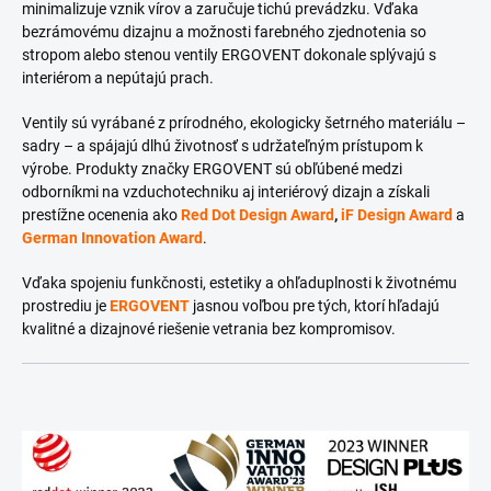
minimalizuje vznik vírov a zaručuje tichú prevádzku. Vďaka
bezrámovému dizajnu a možnosti farebného zjednotenia so
stropom alebo stenou ventily ERGOVENT dokonale splývajú s
interiérom a nepútajú prach.
Ventily sú vyrábané z prírodného, ekologicky šetrného materiálu –
sadry – a spájajú dlhú životnosť s udržateľným prístupom k
výrobe. Produkty značky ERGOVENT sú obľúbené medzi
odborníkmi na vzduchotechniku aj interiérový dizajn a získali
prestížne ocenenia ako
Red Dot Design Award
,
iF Design Award
a
German Innovation Award
.
Vďaka spojeniu funkčnosti, estetiky a ohľaduplnosti k životnému
prostrediu je
ERGOVENT
jasnou voľbou pre tých, ktorí hľadajú
kvalitné a dizajnové riešenie vetrania bez kompromisov.