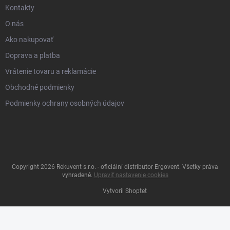
Kontakty
O nás
Ako nakupovať
Doprava a platba
Vrátenie tovaru a reklamácie
Obchodné podmienky
Podmienky ochrany osobných údajov
Copyright 2026
Rekuvent s.r.o. - oficiální distributor Ergovent
. Všetky práva
vyhradené.
Upraviť nastavenie cookies
Vytvoril Shoptet