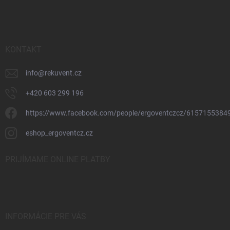
p
ä
t
i
e
KONTAKT
info
@
rekuvent.cz
+420 603 299 196
https://www.facebook.com/people/ergoventczcz/6157155384
eshop_ergoventcz.cz
PRIJÍMAME ONLINE PLATBY
INFORMÁCIE PRE VÁS