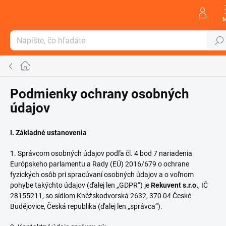
Prejsť
na
obsah
Hľada
Domov
Podmienky ochrany osobných
údajov
I. Základné ustanovenia
1. Správcom osobných údajov podľa čl. 4 bod 7 nariadenia
Európskeho parlamentu a Rady (EÚ) 2016/679 o ochrane
fyzických osôb pri spracúvaní osobných údajov a o voľnom
pohybe takýchto údajov (ďalej len „GDPR“) je
Rekuvent s.r.o.
, IČ
28155211, so sídlom Kněžskodvorská 2632, 370 04 České
Budějovice, Česká republika (ďalej len „správca“).