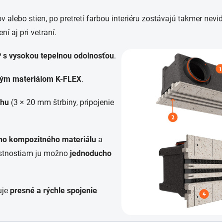
v alebo stien, po pretretí farbou interiéru zostávajú takmer nev
í aj pri vetraní.
P
s vysokou tepelnou odolnosťou
.
ným materiálom
K-FLEX
.
chu
(3 × 20 mm štrbiny, pripojenie
ho kompozitného materiálu
a
astnostiam ju možno
jednoducho
uje
presné a rýchle spojenie