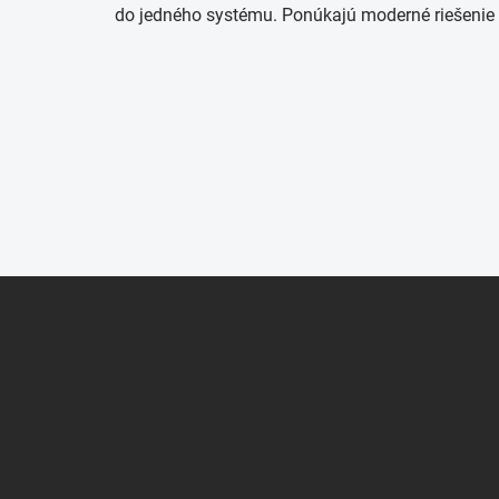
do jedného systému. Ponúkajú moderné riešenie be
Z
á
p
ä
t
i
e