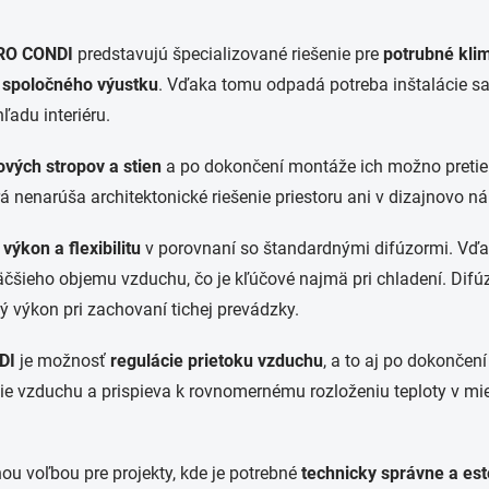
O
v
RO CONDI
predstavujú špecializované riešenie pre
potrubné klim
l
á
 spoločného výustku
. Vďaka tomu odpadá potreba inštalácie sam
d
ľadu interiéru.
a
c
i
ových stropov a stien
a po dokončení montáže ich možno pretier
e
rá nenarúša architektonické riešenie priestoru ani v dizajnovo n
p
r
v
 výkon a flexibilitu
v porovnaní so štandardnými difúzormi. Vď
k
čšieho objemu vzduchu, čo je kľúčové najmä pri chladení. Difú
y
v
ý výkon pri zachovaní tichej prevádzky.
ý
p
DI
je možnosť
regulácie prietoku vzduchu
, a to aj po dokončen
i
s
e vzduchu a prispieva k rovnomernému rozloženiu teploty v mie
u
 voľbou pre projekty, kde je potrebné
technicky správne a este