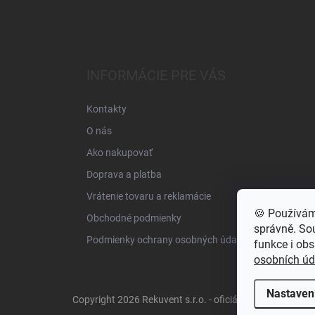
INFORMÁCIE PRE VÁS
Kontakty
O nás
Ako nakupovať
Doprava a platba
Vrátenie tovaru a reklamácie
🍪 Používám
Obchodné podmienky
správně. S
Podmienky ochrany osobných údajov
funkce i obs
osobních úd
Nastaven
Copyright 2026
Rekuvent s.r.o. - oficiální distributor Er