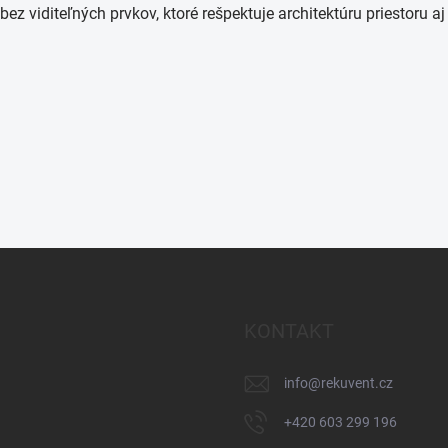
z viditeľných prvkov, ktoré rešpektuje architektúru priestoru a
KONTAKT
info
@
rekuvent.cz
+420 603 299 196