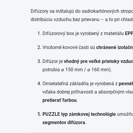
Difúzory sa inštalujú do sadrokartónových stropo
distribúciu vzduchu bez prievanu – a to pri chladen
Difúzorový box je vyrobený z materiálu
EP
Vnútorné kovové časti sú
chránené izolač
Difúzor je
vhodný pre veľké prietoky vzdu
potrubia ⌀ 150 mm / ⌀ 160 mm).
Omietateľná základňa je vyrobená z
pevné
vďaka dobrej priľnavosti a absorpčným vl
pretierať farbou
.
PUZZLE
typ zámkovej technológie
umožň
segmentov difúzora
.