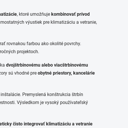
atizácie
, ktoré umožňuje
kombinovať prívod
ostatných výustiek pre klimatizáciu a vetranie,
ať rovnakou farbou ako okolité povrchy.
áročných projektoch.
aka
dvojštrbinovému alebo viacštrbinovému
zory sú vhodné pre
obytné priestory, kancelárie
í inštalácie. Premyslená konštrukcia štrbín
stnosti. Výsledkom je vysoký používateľský
ticky čisto integrovať klimatizáciu a vetranie