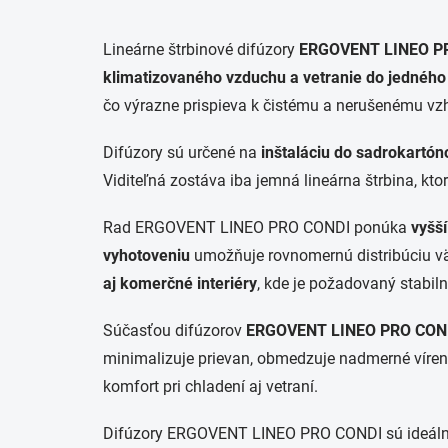
Lineárne štrbinové difúzory
ERGOVENT LINEO P
klimatizovaného vzduchu a vetranie do jedného
čo výrazne prispieva k čistému a nerušenému vzh
Difúzory sú určené na
inštaláciu do sadrokartón
Viditeľná zostáva iba jemná lineárna štrbina, kto
Rad ERGOVENT LINEO PRO CONDI ponúka
vyšší
vyhotoveniu
umožňuje rovnomernú distribúciu vä
aj komerčné interiéry
, kde je požadovaný stabiln
Súčasťou difúzorov
ERGOVENT LINEO PRO CON
minimalizuje prievan, obmedzuje nadmerné víreni
komfort pri chladení aj vetraní.
Difúzory ERGOVENT LINEO PRO CONDI sú ideálnou