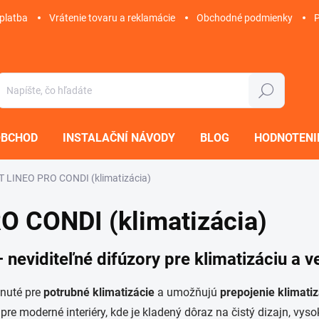
platba
Vrátenie tovaru a reklamácie
Obchodné podmienky
Hľadať
OBCHOD
INSTALAČNÍ NÁVODY
BLOG
HODNOTENI
LINEO PRO CONDI (klimatizácia)
 CONDI (klimatizácia)
viditeľné difúzory pre klimatizáciu a v
nuté pre
potrubné klimatizácie
a umožňujú
prepojenie klimatiz
 pre moderné interiéry, kde je kladený dôraz na čistý dizajn, vys