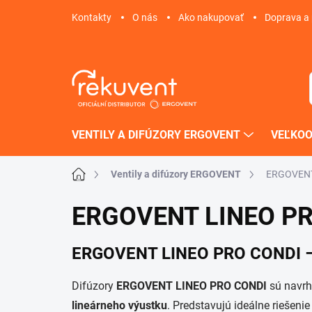
Prejsť
Kontakty
O nás
Ako nakupovať
Doprava a 
na
obsah
VENTILY A DIFÚZORY ERGOVENT
VEĽKO
Domov
Ventily a difúzory ERGOVENT
ERGOVENT 
ERGOVENT LINEO PRO
ERGOVENT LINEO PRO CONDI – ne
Difúzory
ERGOVENT LINEO PRO CONDI
sú navrh
lineárneho výustku
. Predstavujú ideálne riešenie