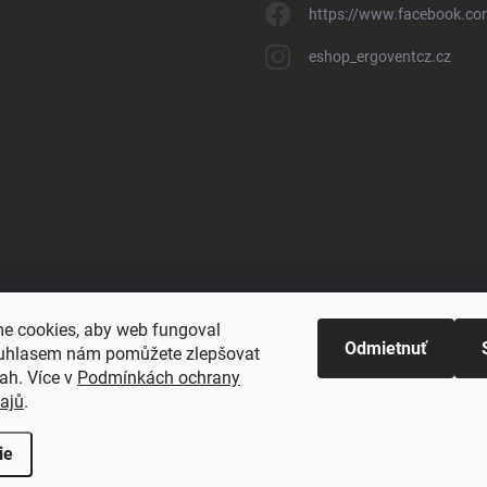
https://www.facebook.c
eshop_ergoventcz.cz
e cookies, aby web fungoval
Odmietnuť
ouhlasem nám pomůžete zlepšovat
ah. Více v
Podmínkách ochrany
ajů
.
ie
govent
. Všetky práva vyhradené.
Upraviť nastavenie cookies