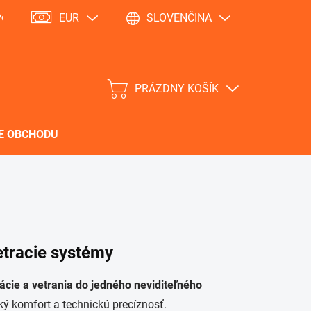
EUR
SLOVENČINA
Podmienky ochrany osobných údajov
PRÁZDNY KOŠÍK
NÁKUPNÝ
KOŠÍK
E OBCHODU
etracie systémy
ácie a vetrania do jedného neviditeľného
oký komfort a technickú precíznosť.