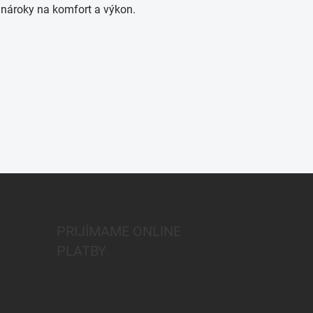
j nároky na komfort a výkon.
PRIJÍMAME ONLINE
PLATBY