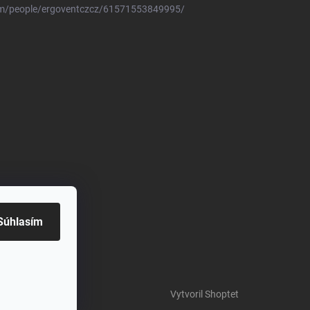
om/people/ergoventczcz/61571553849995/
Súhlasím
Vytvoril Shoptet