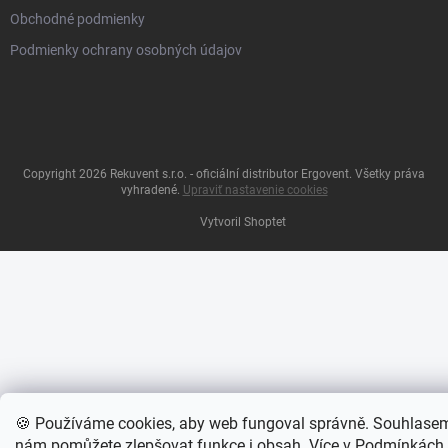
Obchodné podmienky
Podmienky ochrany osobných údajov
Copyright 2026
Rekuvent s.r.o. - oficiální distributor Ergovent
. Všetky práva
vyhradené.
Upraviť nastavenie cookies
Vytvoril Shoptet
🍪 Používáme cookies, aby web fungoval správně. Souhlase
nám pomůžete zlepšovat funkce i obsah. Více v
Podmínkách