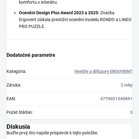
komfortu v interiéru.
Ocenění Design Plus Award 2023 a 2025:
Značka
Ergovent získala prestižní ocenění modelu RONDO a LINEO
PRO PUZZLE.
Dodatočné parametre
Kategória
:
Ventily a difúzory ERGOVENT
Záruka
:
2 roky
EAN
:
4779051540891
Počet štěrbin
:
3
Diskusia
Buďte prvý, kto napíše príspevok k tejto položke.