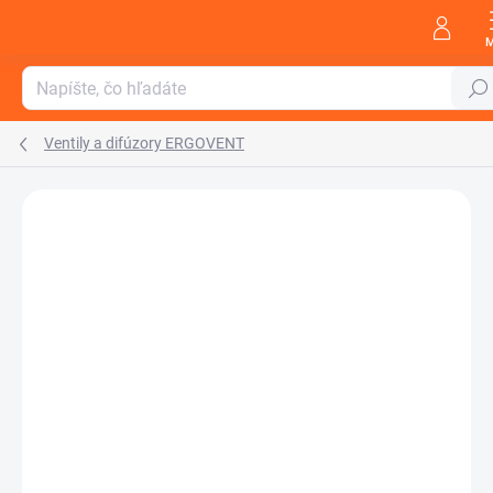
Prejsť
na
obsah
Hľada
Ventily a difúzory ERGOVENT
Neohodnotené
Podrobnosti hodnotenia
ZNAČKA:
ERGOVENT