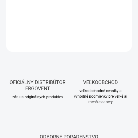
PUZZLE LOCK technologie
navíc umožňuje snadné spojení více
difuzorů dohromady, čímž vytváří nekonečně dlouhou lineární
štěrbinu a nabízí větší flexibilitu při návrhu vzduchotechnických
tras.
DETAILNÉ INFORMÁCIE
OPÝTAŤ SA
OFICIÁLNY DISTRIBÚTOR
VEĽKOOBCHOD
ERGOVENT
veľkoobchodné cenníky a
výhodné podmienky pre veľké aj
záruka originálnych produktov
menšie odbery
ODBORNÉ PORADENSTVO