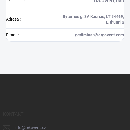
ERGOVENT, UAB
:
Ryternos g. 3A Kaunas, LT-54469,
Adresa
:
Lithuania
E-mail
:
gediminas@ergovent.com
Z
á
p
ä
t
i
e
KONTAKT
info
@
rekuvent.cz