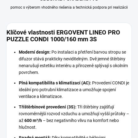
pomoc s výberom vhodného riešenia a technická podpora pri realizácii
Klíčové vlastnosti ERGOVENT LINEO PRO
PUZZLE CONDI 1000/160 mm 3S
Moderní design:
Po instalaci a přetření barvou stropu se
difuzor stává prakticky neviditelným. Dvě jemné štěrbiny
nenarušují estetiku interiéru a přirozeně splývají s okolním
povrchem.
Plná kompatibilita s klimatizací (AC):
Provedení CONDI je
ideální pro potrubní klimatizace a umožňuje spojení
ventilace a klimatizace.
Tříštěrbinové provedení (3S):
Tři štěrbiny zajišťují
rovnoměrnější rozvod vzduchu a umožňují vyšší průtoky –
až
600 m³/h
– bez negativního vlivu na komfort nebo
hlučnost.
Snadná montáž:
Díky kompatibilitě s běžnými