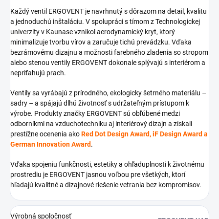
Každý ventil ERGOVENT je navrhnutý s dôrazom na detail, kvalitu
a jednoduchú inštaláciu. V spolupráci s tímom z Technologickej
univerzity v Kaunase vznikol aerodynamický kryt, ktorý
minimalizuje tvorbu vírov a zaručuje tichú prevádzku. Vďaka
bezrámovému dizajnu a možnosti farebného zladenia so stropom
alebo stenou ventily ERGOVENT dokonale splývajú s interiérom a
nepriťahujú prach.
Ventily sa vyrábajú z prírodného, ekologicky šetrného materiálu –
sadry – a spájajú dlhú životnosť s udržateľným prístupom k
výrobe. Produkty značky ERGOVENT sú obľúbené medzi
odborníkmi na vzduchotechniku aj interiérový dizajn a získali
prestížne ocenenia ako
Red Dot Design Award, iF Design Award a
German Innovation Award
.
Vďaka spojeniu funkčnosti, estetiky a ohľaduplnosti k životnému
prostrediu je ERGOVENT jasnou voľbou pre všetkých, ktorí
hľadajú kvalitné a dizajnové riešenie vetrania bez kompromisov.
Výrobná spoločnosť