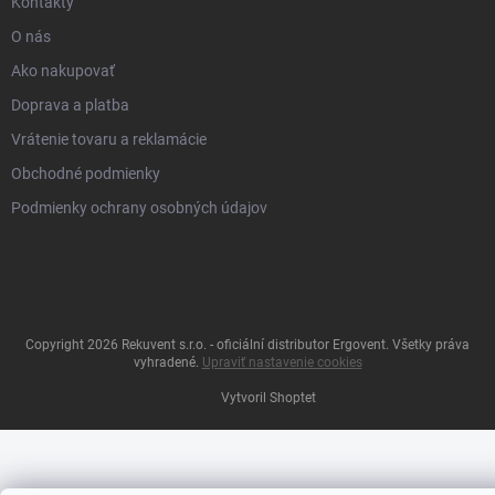
Kontakty
O nás
Ako nakupovať
Doprava a platba
Vrátenie tovaru a reklamácie
Obchodné podmienky
Podmienky ochrany osobných údajov
Copyright 2026
Rekuvent s.r.o. - oficiální distributor Ergovent
. Všetky práva
vyhradené.
Upraviť nastavenie cookies
Vytvoril Shoptet