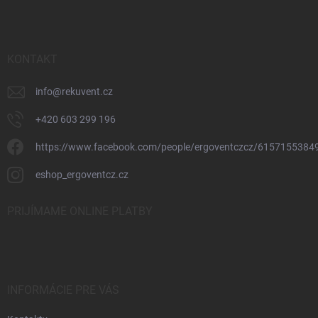
ä
t
i
e
KONTAKT
info
@
rekuvent.cz
+420 603 299 196
https://www.facebook.com/people/ergoventczcz/6157155384
eshop_ergoventcz.cz
PRIJÍMAME ONLINE PLATBY
INFORMÁCIE PRE VÁS