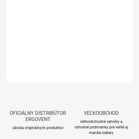
Spojovacie diely
ERGOVENT LINEO PUZZLE
slúžia ako nefunkčný
prvok medzi funkčnými difúzormi
ERGOVENT LINEO PRO
PUZZLE
. Vďaka inovatívnej technológii
PUZZLE LOCK
umožňujú
vytvárať nekonečne dlhé, jednolité línie bez viditeľných spojov,
ktoré podčiarkujú čistotu interiérového dizajnu.
Spojovacie segmenty nahrádzajú difúzor tam, kde nie je možné
osadiť funkčnú časť, no je potrebné vizuálne pokračovať v línii.
DETAILNÉ INFORMÁCIE
OPÝTAŤ SA
OFICIÁLNY DISTRIBÚTOR
VEĽKOOBCHOD
ERGOVENT
veľkoobchodné cenníky a
výhodné podmienky pre veľké aj
záruka originálnych produktov
menšie odbery