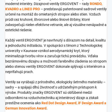
moderné interiéry. Dizajnové ventily ERGOVENT – rady
RONDO,
KVADRO a LINEO PRO
– predstavujú patentované sadrové ventily
určené na montáž do omietaných stropov alebo stien. Vzduch
prúdi cez kruhové, štvorcové alebo líniové štrbiny, ktoré
zabezpečujú nielen efektívne vetranie, ale aj vizuálne nenápadné a
estetické riešenie.
Každý ventil ERGOVENT je navrhnutý s dôrazom na detail, kvalitu
a jednoduchú inštaláciu. V spolupráci s tímom z Technologickej
univerzity v Kaunase vznikol aerodynamický kryt, ktorý
minimalizuje tvorbu vírov a zaručuje tichú prevádzku. Vďaka
bezrámovému dizajnu a možnosti farebného zladenia so stropom
alebo stenou ventily ERGOVENT dokonale splývajú s interiérom a
nepriťahujú prach.
Ventily sa vyrábajú z prírodného, ekologicky šetrného materiálu –
sadry – a spájajú dlhú životnosť s udržateľným prístupom k
výrobe. Produkty značky ERGOVENT sú obľúbené medzi
odborníkmi na vzduchotechniku aj interiérový dizajn a získali
prestížne ocenenia ako
Red Dot Design Award, iF Design Award a
German Innovation Award
.