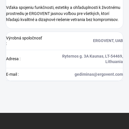
Vďaka spojeniu funkčnosti, estetiky a ohľaduplnosti k životnému
prostrediu je ERGOVENT jasnou voľbou pre všetkých, ktorí
hľadajú kvalitné a dizajnové riešenie vetrania bez kompromisov.
Výrobná spoločnosť
ERGOVENT, UAB
:
Ryternos g. 3A Kaunas, LT-54469,
Adresa
:
Lithuania
E-mail
:
gediminas@ergovent.com
Z
á
p