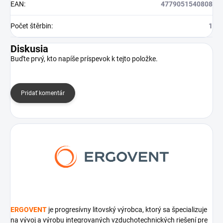
EAN
:
4779051540808
Počet štěrbin
:
1
Diskusia
Buďte prvý, kto napíše príspevok k tejto položke.
Pridať komentár
ERGOVENT
je progresívny litovský výrobca, ktorý sa špecializuje
na vývoj a výrobu integrovaných vzduchotechnických riešení pre