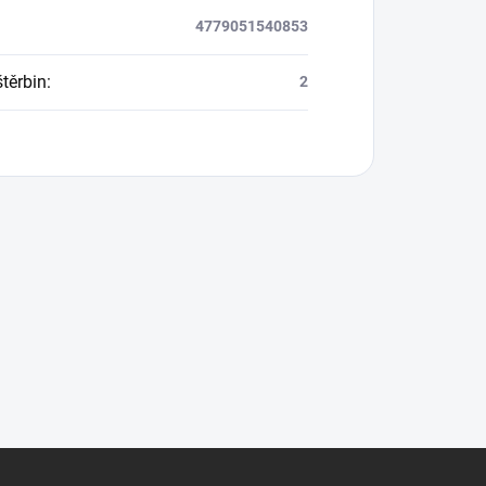
4779051540853
štěrbin
:
2