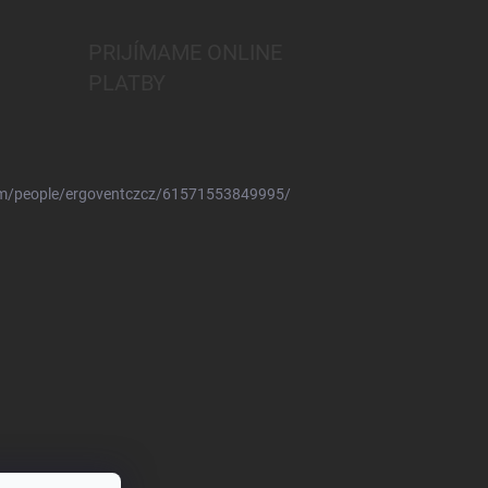
PRIJÍMAME ONLINE
PLATBY
om/people/ergoventczcz/61571553849995/