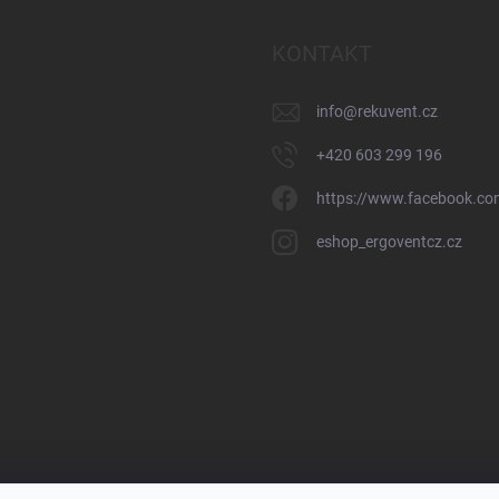
KONTAKT
info
@
rekuvent.cz
+420 603 299 196
https://www.facebook.c
eshop_ergoventcz.cz