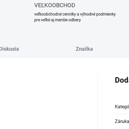
VEĽKOOBCHOD
veľkoobchodné cenníky a výhodné podmienky
pre veľké aj menšie odbery
Diskusia
Značka
Dod
Kategó
Záruk