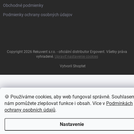
Obchodné podmienky
Podmienky ochrany osobných údajov
Copyright 2026
Rekuvent s.r.o. - oficiální distributor Ergovent
. Všetky práva
vyhradené.
Upraviť nastavenie cookies
Vytvoril Shoptet
🍪 Používáme cookies, aby web fungoval správně. Souhlase
nám pomůžete zlepšovat funkce i obsah. Více v
Podmínkách
ochrany osobních údajů
.
Nastavenie