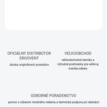
−
+
Pridať do košíka
OPÝTAŤ SA
OFICIÁLNY DISTRIBÚTOR
VEĽKOOBCHOD
ERGOVENT
veľkoobchodné cenníky a
výhodné podmienky pre veľké aj
záruka originálnych produktov
menšie odbery
ODBORNÉ PORADENSTVO
pomoc s výberom vhodného riešenia a technická podpora pri realizácii