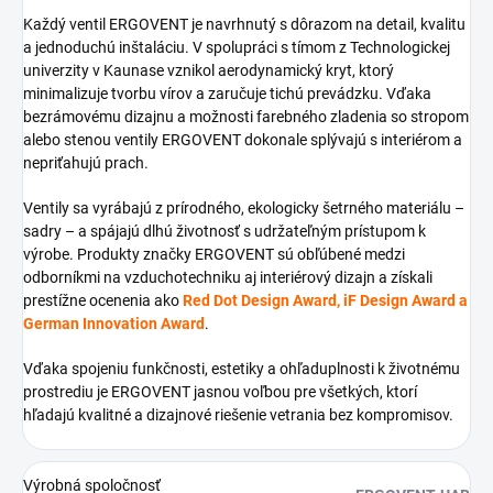
Každý ventil ERGOVENT je navrhnutý s dôrazom na detail, kvalitu
a jednoduchú inštaláciu. V spolupráci s tímom z Technologickej
univerzity v Kaunase vznikol aerodynamický kryt, ktorý
minimalizuje tvorbu vírov a zaručuje tichú prevádzku. Vďaka
bezrámovému dizajnu a možnosti farebného zladenia so stropom
alebo stenou ventily ERGOVENT dokonale splývajú s interiérom a
nepriťahujú prach.
Ventily sa vyrábajú z prírodného, ekologicky šetrného materiálu –
sadry – a spájajú dlhú životnosť s udržateľným prístupom k
výrobe. Produkty značky ERGOVENT sú obľúbené medzi
odborníkmi na vzduchotechniku aj interiérový dizajn a získali
prestížne ocenenia ako
Red Dot Design Award, iF Design Award a
German Innovation Award
.
Vďaka spojeniu funkčnosti, estetiky a ohľaduplnosti k životnému
prostrediu je ERGOVENT jasnou voľbou pre všetkých, ktorí
hľadajú kvalitné a dizajnové riešenie vetrania bez kompromisov.
Výrobná spoločnosť