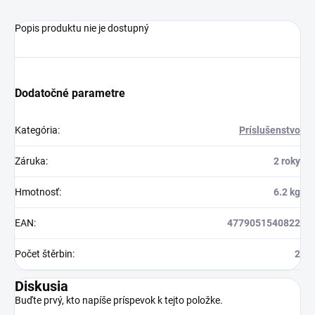
Popis produktu nie je dostupný
Dodatočné parametre
Kategória
:
Príslušenstvo
Záruka
:
2 roky
Hmotnosť
:
6.2 kg
EAN
:
4779051540822
Počet štěrbin
:
2
Diskusia
Buďte prvý, kto napíše príspevok k tejto položke.