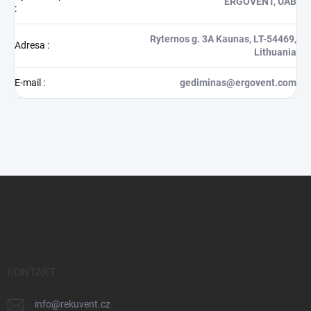
ERGOVENT, UAB
:
Ryternos g. 3A Kaunas, LT-54469,
Adresa
:
Lithuania
E-mail
:
gediminas@ergovent.com
Z
á
p
ä
t
i
e
KONTAKT
info
@
rekuvent.cz